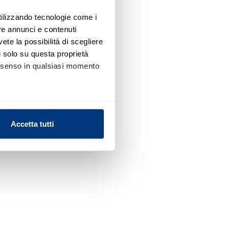
utilizzando tecnologie come i
re annunci e contenuti
vete la possibilità di scegliere
li solo su questa proprietà
consenso in qualsiasi momento
alche metro,
Accetta tutti
e specifiche (impronte
ezione dettagli
. Puoi
l media e per analizzare il
nostri partner che si occupano
azioni che ha fornito loro o