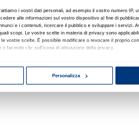
rattiamo i vostri dati personali, ad esempio il vostro numero IP, 
dere alle informazioni sul vostro dispositivo al fine di pubblica
Nessun risultato di ricerca
nunci e i contenuti, ricercare il pubblico e sviluppare i servizi. A
r quali scopi. Le vostre scelte in materia di privacy sono applicabi
Prova a modificare o rimuovere alcuni filtri o
to le vostre scelte. È possibile modificare o revocare il proprio 
a cambiare l'area di ricerca.
 o facendo clic sull'icona di attivazione della privacy.
mo anche:
oni sulla tua posizione geografica, con un'approssimazione di qu
Personalizza
spositivo, scansionandolo attivamente alla ricerca di caratteristich
aborati i tuoi dati personali e imposta le tue preferenze nella
s
consenso in qualsiasi momento dalla Dichiarazione sui cookie.
nalizzare contenuti ed annunci, per fornire funzionalità dei socia
inoltre informazioni sul modo in cui utilizza il nostro sito con i 
icità e social media, i quali potrebbero combinarle con altre inform