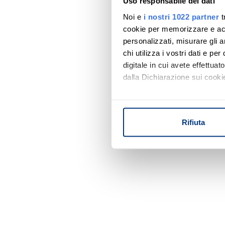
Uso responsabile dei dati
Noi e
i nostri 1022 partner
t
cookie per memorizzare e acce
personalizzati, misurare gli an
chi utilizza i vostri dati e pe
digitale in cui avete effettua
dalla Dichiarazione sui cookie
Con il tuo consenso, vorrem
raccogliere informazi
Rifiuta
Identificare il tuo di
digitali).
Approfondisci come vengono el
modificare o ritirare il tuo 
Utilizziamo i cookie per perso
nostro traffico. Condividiamo 
di analisi dei dati web, pubbl