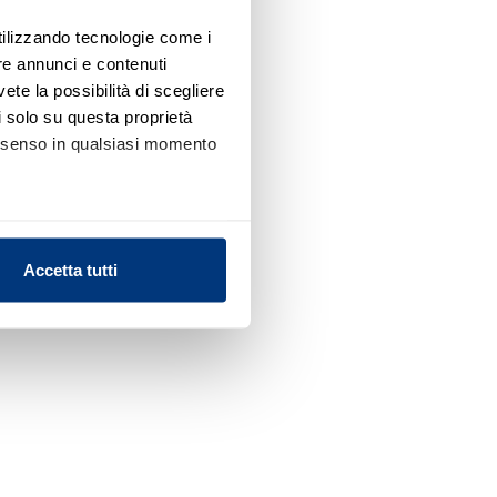
utilizzando tecnologie come i
re annunci e contenuti
vete la possibilità di scegliere
li solo su questa proprietà
consenso in qualsiasi momento
alche metro,
Accetta tutti
e specifiche (impronte
ezione dettagli
. Puoi
l media e per analizzare il
nostri partner che si occupano
azioni che ha fornito loro o