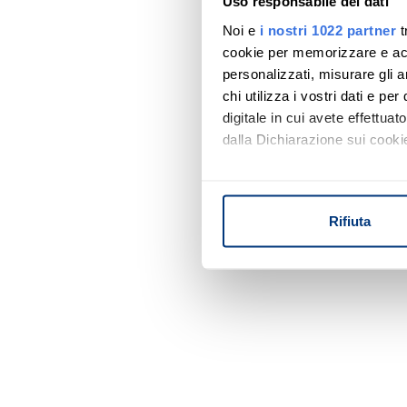
Uso responsabile dei dati
Noi e
i nostri 1022 partner
t
cookie per memorizzare e acce
personalizzati, misurare gli an
chi utilizza i vostri dati e pe
digitale in cui avete effettua
dalla Dichiarazione sui cookie
Con il tuo consenso, vorrem
raccogliere informazi
Rifiuta
Identificare il tuo di
digitali).
Approfondisci come vengono el
modificare o ritirare il tuo 
Utilizziamo i cookie per perso
nostro traffico. Condividiamo 
di analisi dei dati web, pubbl