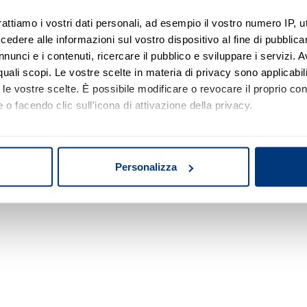
rattiamo i vostri dati personali, ad esempio il vostro numero IP, 
dere alle informazioni sul vostro dispositivo al fine di pubblica
Nessun risultato di ricerca
nunci e i contenuti, ricercare il pubblico e sviluppare i servizi. A
r quali scopi. Le vostre scelte in materia di privacy sono applicabi
Prova a modificare o rimuovere alcuni filtri o
to le vostre scelte. È possibile modificare o revocare il proprio 
a cambiare l'area di ricerca.
 o facendo clic sull'icona di attivazione della privacy.
mo anche:
oni sulla tua posizione geografica, con un'approssimazione di qu
Personalizza
spositivo, scansionandolo attivamente alla ricerca di caratteristich
aborati i tuoi dati personali e imposta le tue preferenze nella
s
consenso in qualsiasi momento dalla Dichiarazione sui cookie.
nalizzare contenuti ed annunci, per fornire funzionalità dei socia
inoltre informazioni sul modo in cui utilizza il nostro sito con i 
icità e social media, i quali potrebbero combinarle con altre inform